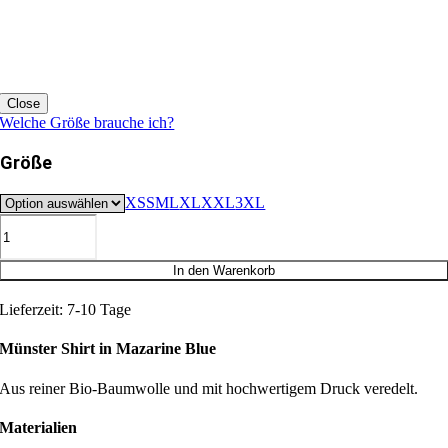
Close
Welche Größe brauche ich?
Größe
XS
S
M
L
XL
XXL
3XL
Münster
Bio
T-
In den Warenkorb
Shirt
Menge
Lieferzeit:
7-10 Tage
Münster Shirt in Mazarine Blue
Aus reiner Bio-Baumwolle und mit hochwertigem Druck veredelt.
Materialien