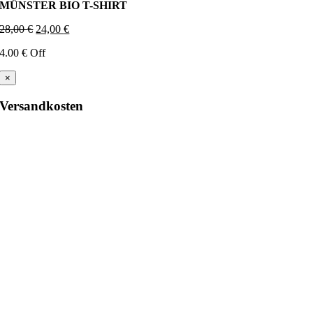
MÜNSTER BIO T-SHIRT
Ursprünglicher
Aktueller
28,00
€
24,00
€
Preis
Preis
4.00 € Off
war:
ist:
28,00 €
24,00 €.
×
Versandkosten