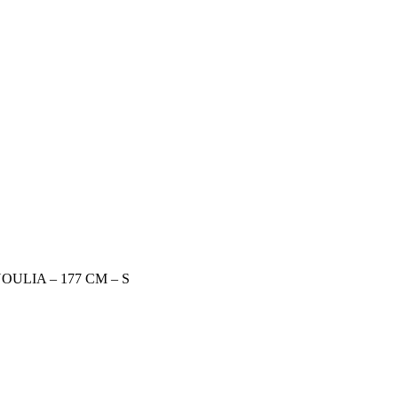
OULIA – 177 CM – S