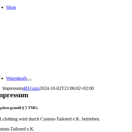
Zum
Shop
Inhalt
springen
oggle
avigation
Warenkorb
Impressum
481Guru
2024-10-02T21:06:02+02:00
mpressum
gaben gemäß § 5 TMG:
1.clothing wird durch Custom-Tailored e.K. betrieben.
stom-Tailored e.K.