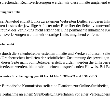
tsprechenden Rechtsverletzungen werden wir diese Inhalte umgehend e
tung für Links
ser Angebot enthält Links zu externen Webseiten Dritter, auf deren Inh
iten ist stets der jeweilige Anbieter oder Betreiber der Seiten verantw
itpunkt der Verlinkung nicht erkennbar. Eine permanente inhaltliche Ko
chtsverletzungen werden wir derartige Links umgehend entfernen.
heberrecht
e durch die Seitenbetreiber erstellten Inhalte und Werke auf diesen Se
s Urheberrechtes bedürfen der schriftlichen Zustimmung des jeweiligen 
f dieser Seite nicht vom Betreiber erstellt wurden, werden die Urheberr
fmerksam werden, bitten wir um einen entsprechenden Hinweis. Bei Be
ernative Streitbeilegung gemäß Art. 14 Abs. 1 ODR-VO und § 36 VSBG:
e Europäische Kommission stellt eine Plattform zur Online-Streitbeilegu
r Teilnahme an einem Streitbeilegungsverfahren vor einer Verbraucherschl