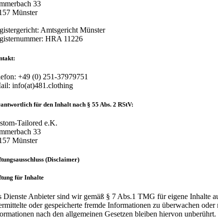
mmerbach 33
157 Münster
gistergericht: Amtsgericht Münster
gisternummer: HRA 11226
ntakt:
lefon: +49 (0) 251-37979751
ail: info(at)481.clothing
antwortlich für den Inhalt nach § 55 Abs. 2 RStV:
stom-Tailored e.K.
mmerbach 33
157 Münster
tungsausschluss (Disclaimer)
tung für Inhalte
s Dienste Anbieter sind wir gemäß § 7 Abs.1 TMG für eigene Inhalte au
ermittelte oder gespeicherte fremde Informationen zu überwachen oder 
formationen nach den allgemeinen Gesetzen bleiben hiervon unberührt.