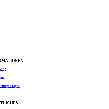
RMATIONEN
Shop
lung
äufige Fragen
TLICHES