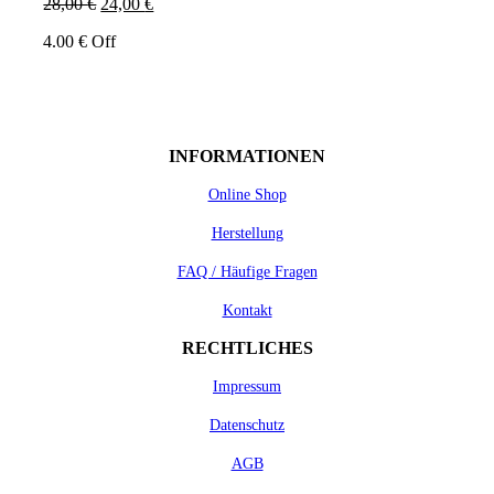
Ursprünglicher
Aktueller
28,00
€
24,00
€
Preis
Preis
4.00 € Off
war:
ist:
28,00 €
24,00 €.
INFORMATIONEN
Online Shop
Herstellung
FAQ / Häufige Fragen
Kontakt
RECHTLICHES
Impressum
Datenschutz
AGB