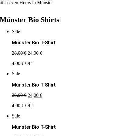
it Leezen Heros in Münster
Münster Bio Shirts
Sale
Münster Bio T-Shirt
Ursprünglicher
Aktueller
28,00
€
24,00
€
Preis
Preis
4.00 € Off
war:
ist:
28,00 €
24,00 €.
Sale
Münster Bio T-Shirt
Ursprünglicher
Aktueller
28,00
€
24,00
€
Preis
Preis
4.00 € Off
war:
ist:
28,00 €
24,00 €.
Sale
Münster Bio T-Shirt