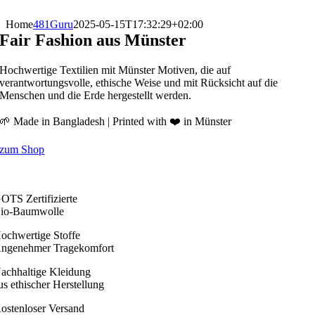
Zum
Inhalt
Home
481Guru
2025-05-15T17:32:29+02:00
springen
Fair Fashion aus Münster
Hochwertige Textilien mit Münster Motiven, die auf
verantwortungsvolle, ethische Weise und mit Rücksicht auf die
Menschen und die Erde hergestellt werden.
🌱 Made in Bangladesh | Printed with ❤️ in Münster
zum Shop
OTS Zertifizierte
io-Baumwolle
ochwertige Stoffe
ngenehmer Tragekomfort
achhaltige Kleidung
us ethischer Herstellung
ostenloser Versand