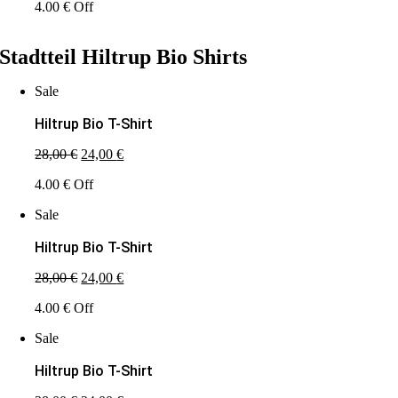
4.00 € Off
war:
ist:
28,00 €
24,00 €.
Stadtteil Hiltrup Bio Shirts
Sale
Hiltrup Bio T-Shirt
Ursprünglicher
Aktueller
28,00
€
24,00
€
Preis
Preis
4.00 € Off
war:
ist:
28,00 €
24,00 €.
Sale
Hiltrup Bio T-Shirt
Ursprünglicher
Aktueller
28,00
€
24,00
€
Preis
Preis
4.00 € Off
war:
ist:
28,00 €
24,00 €.
Sale
Hiltrup Bio T-Shirt