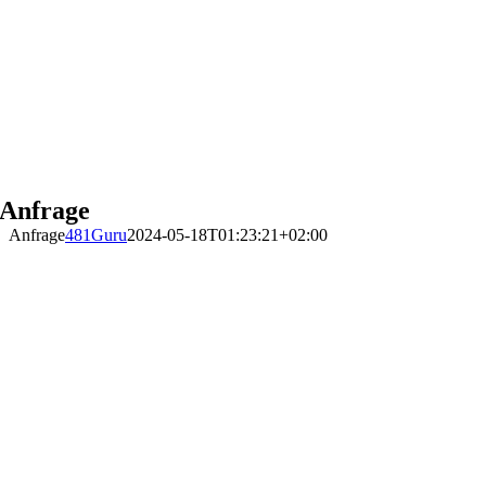
Zum
Inhalt
springen
Anfrage
Anfrage
481Guru
2024-05-18T01:23:21+02:00